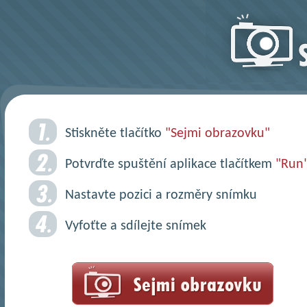
Jednoduché se
Sejmi.cz
Stiskněte tlačítko
"Sejmi obrazovku"
Potvrďte spuštění aplikace tlačítkem
"Run
Nastavte pozici a rozměry snímku
Vyfoťte a sdílejte snímek